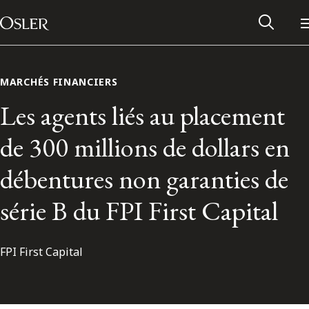
Main Navigation
Passer au contenu
MARCHÉS FINANCIERS
Les agents liés au placement
de 300 millions de dollars en
débentures non garanties de
série B du FPI First Capital
FPI First Capital
Réseau des anciens d’Osler
Contactez-nous