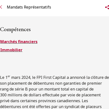
ENGLISH
Mandats Représentatifs
S’abonner aux articles Osler
Compétences
S’abonner
Marchés financiers
Immobilier
er
Le 1
mars 2024, le FPI First Capital a annoncé la clôture de
son placement de débentures non garanties de premier
rang de série B pour un montant total en capital de
300 millions de dollars effectuée par voie de placement
privé dans certaines provinces canadiennes. Les
débentures ont été offertes par un
syndicat de placeurs