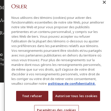
Modalités d'utilisation
Nous utilisons des témoins (cookies) pour activer des
Accessibilité
fonctionnalités essentielles de notre site Web, pour améliorer
notre site Web et pour vous proposer des publicités
pertinentes et un contenu personnalisé, y compris sur les
Relations avec les médias
sites Web de tiers. Vous pouvez accepter ou refuser
l’utilisation de la plupart des témoins ci-dessous ou ajuster
vos préférences dans les paramètres relatifs aux témoins.
Vos renseignements pourraient être stockés et/ou partagés
© 2026 Osler, Hoskin & Harcourt S.E.N.C.R.L./s.r.l.
avec nos partenaires publicitaires en dehors du territoire où
Tous droits réservés
vous vous trouvez. Pour plus de renseignements sur la
Toronto | Montréal | Calgary | Vancouver | Ottawa | New York
manière dont nous gérons les renseignements personnels,
de même que sur vos droits, qu’il s’agisse de votre droit
d’accéder à vos renseignements personnels, votre droit de
les corriger ou votre droit de retirer votre consentement,
veuillez consulter notre
politique de confidentialité.
Tout refuser
Autoriser tous les cookies
Paramètres des cookies