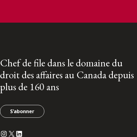
Chef de file dans le domaine du
droit des affaires au Canada depuis
plus de 160 ans
S'abonner
Instagram
Twitter
LinkedIn