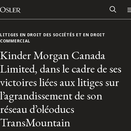
Main Navigation
Passer au contenu
LITIGES EN DROIT DES SOCIÉTÉS ET EN DROIT
COMMERCIAL
Kinder Morgan Canada
Limited, dans le cadre de ses
victoires liées aux litiges sur
l’agrandissement de son
réseau d’oléoducs
Réseau des anciens d’Osler
TransMountain
Contactez-nous