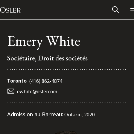
Main Navigation
Passer au contenu
Emery White
Sociétaire, Droit des sociétés
Toronto
(416) 862-4874
ewhite@osler.com
Réseau des anciens d’Osler
Admission au Barreau:
Ontario, 2020
Contactez-nous