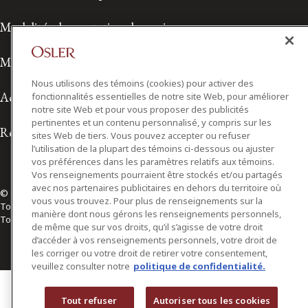
Modalités de prestation de services
Modalités d'utilisation
Nous utilisons des témoins (cookies) pour activer des
Accessibilité
fonctionnalités essentielles de notre site Web, pour améliorer
notre site Web et pour vous proposer des publicités
pertinentes et un contenu personnalisé, y compris sur les
Relations avec les médias
sites Web de tiers. Vous pouvez accepter ou refuser
l’utilisation de la plupart des témoins ci-dessous ou ajuster
vos préférences dans les paramètres relatifs aux témoins.
Vos renseignements pourraient être stockés et/ou partagés
avec nos partenaires publicitaires en dehors du territoire où
© 2026 Osler, Hoskin & Harcourt S.E.N.C.R.L./s.r.l.
vous vous trouvez. Pour plus de renseignements sur la
Tous droits réservés
manière dont nous gérons les renseignements personnels,
Toronto | Montréal | Calgary | Vancouver | Ottawa | New York
de même que sur vos droits, qu’il s’agisse de votre droit
d’accéder à vos renseignements personnels, votre droit de
les corriger ou votre droit de retirer votre consentement,
veuillez consulter notre
politique de confidentialité.
Tout refuser
Autoriser tous les cookies