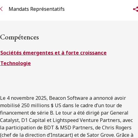
ENGLISH
Mandats Représentatifs
S’abonner aux articles Osler
Compétences
S’abonner
Sociétés émergentes et à forte croissance
Technologie
Le 4 novembre 2025, Beacon Software a annoncé avoir
mobilisé 250 millions $ US dans le cadre d’un tour de
financement de série B. Le tour a été dirigé par General
Catalyst, D1 Capital et Lightspeed Venture Partners, avec
la participation de BDT & MSD Partners, de Chris Rogers
(chef de la direction d’Instacart) et de Sator Grove. Grâce à