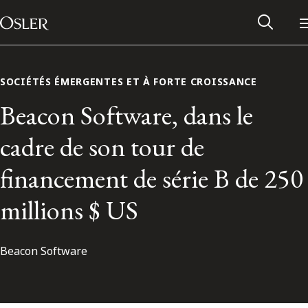
Main Navigation
Passer au contenu
SOCIÉTÉS ÉMERGENTES ET À FORTE CROISSANCE
Beacon Software, dans le
cadre de son tour de
financement de série B de 250
millions $ US
Beacon Software
Réseau des anciens d’Osler
Contactez-nous