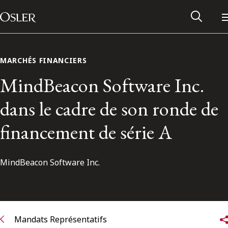
Main Navigation
Passer au contenu
MARCHÉS FINANCIERS
MindBeacon Software Inc.
dans le cadre de son ronde de
financement de série A
MindBeacon Software Inc.
Réseau des anciens d’Osler
Contactez-nous
Mandats Représentatifs