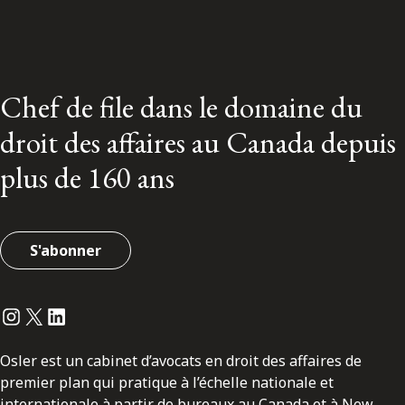
Chef de file dans le domaine du
droit des affaires au Canada depuis
plus de 160 ans
S'abonner
Instagram
Twitter
LinkedIn
Osler est un cabinet d’avocats en droit des affaires de
premier plan qui pratique à l’échelle nationale et
internationale à partir de bureaux au Canada et à New