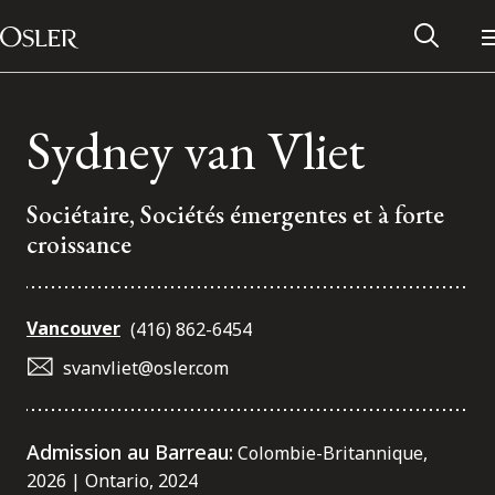
Main Navigation
Passer au contenu
Sydney van Vliet
Sociétaire, Sociétés émergentes et à forte
croissance
Vancouver
(416) 862-6454
svanvliet@osler.com
Réseau des anciens d’Osler
Admission au Barreau:
Colombie-Britannique,
Contactez-nous
2026 | Ontario, 2024