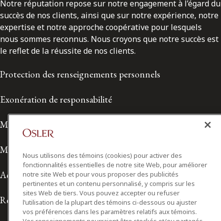
Notre réputation repose sur notre engagement à l’égard du
succès de nos clients, ainsi que sur notre expérience, notre
expertise et notre approche coopérative pour lesquels
nous sommes reconnus. Nous croyons que notre succès est
le reflet de la réussite de nos clients.
Protection des renseignements personnels
Exonération de responsabilité
Modalités de prestation de services
Modalités d'utilisation
Nous utilisons des témoins (cookies) pour activer des
fonctionnalités essentielles de notre site Web, pour améliorer
Accessibilité
notre site Web et pour vous proposer des publicités
pertinentes et un contenu personnalisé, y compris sur les
sites Web de tiers. Vous pouvez accepter ou refuser
Relations avec les médias
l’utilisation de la plupart des témoins ci-dessous ou ajuster
vos préférences dans les paramètres relatifs aux témoins.