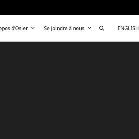
opos d’Osler
Se joindre à nous
ENGLISH