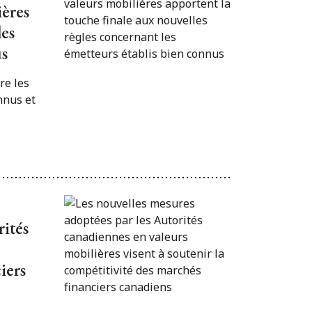
ières
les
us
re les
nnus et
rités
iers