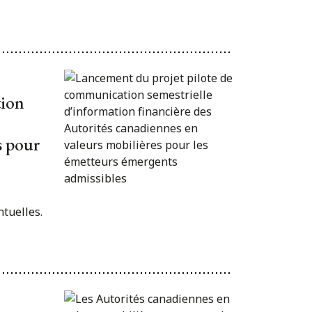
tion
s pour
ntuelles.