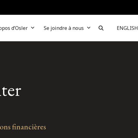
opos d’Osler
Se joindre à nous
ENGLISH
ter
ons financières