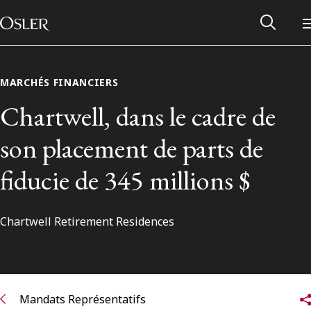
Main Navigation
Passer au contenu
MARCHÉS FINANCIERS
Chartwell, dans le cadre de
son placement de parts de
fiducie de 345 millions $
Chartwell Retirement Residences
Réseau des anciens d’Osler
Contactez-nous
Mandats Représentatifs