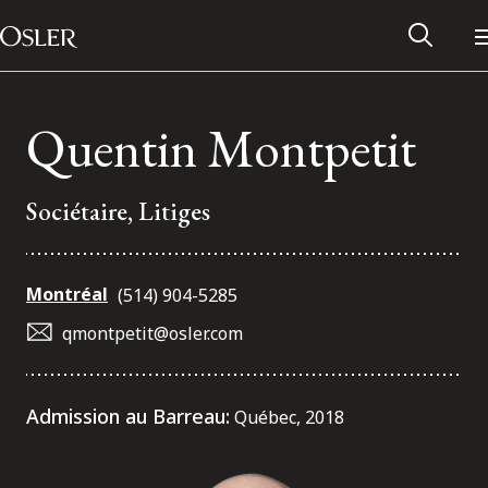
Main Navigation
Passer au contenu
Quentin Montpetit
Sociétaire, Litiges
Montréal
(514) 904-5285
qmontpetit@osler.com
Réseau des anciens d’Osler
Admission au Barreau:
Québec, 2018
Contactez-nous