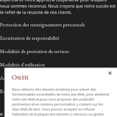
nous sommes reconnus. Nous croyons que notre succès est
le reflet de la réussite de nos clients.
Protection des renseignements personnels
Exonération de responsabilité
Modalités de prestation de services
Modalités d'utilisation
Accessibilité
Nous utilisons des témoins (cookies) pour activer des
Relations avec les médias
fonctionnalités essentielles de notre site Web, pour améliorer
notre site Web et pour vous proposer des publicités
pertinentes et un contenu personnalisé, y compris sur les
sites Web de tiers. Vous pouvez accepter ou refuser
l’utilisation de la plupart des témoins ci-dessous ou ajuster
© 2026 Osler, Hoskin & Harcourt S.E.N.C.R.L./s.r.l.