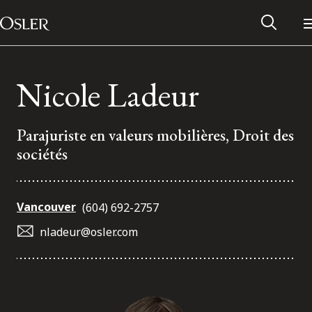
Main Navigation
Passer au contenu
Nicole Ladeur
Parajuriste en valeurs mobilières, Droit des
sociétés
Vancouver
(604) 692-2757
nladeur@osler.com
Réseau des anciens d’Osler
Contactez-nous