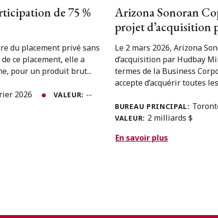
rticipation de 75 %
Arizona Sonoran Cop
projet d’acquisition
ure du placement privé sans
Le 2 mars 2026, Arizona So
de ce placement, elle a
d’acquisition par Hudbay Mi
e, pour un produit brut...
termes de la Business Corp
accepte d’acquérir toutes les.
rier 2026
--
VALEUR:
Toron
BUREAU PRINCIPAL:
2 milliards $
VALEUR:
En savoir plus