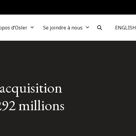
opos d’Osler
Se joindre à nous
ENGLISH
acquisition
92 millions