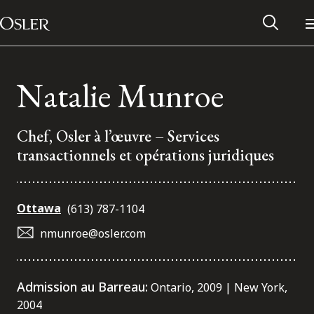
Main Navigation
Passer au contenu
Natalie Munroe
Chef, Osler à l’œuvre – Services
transactionnels et opérations juridiques
Ottawa
(613) 787-1104
nmunroe@osler.com
Réseau des anciens d’Osler
Admission au Barreau:
Ontario, 2009 | New York,
Contactez-nous
2004