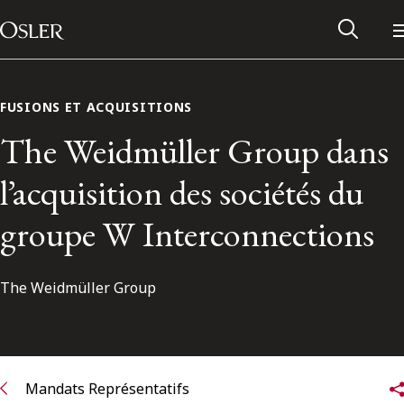
Main Navigation
Passer au contenu
FUSIONS ET ACQUISITIONS
The Weidmüller Group dans
l’acquisition des sociétés du
groupe W Interconnections
The Weidmüller Group
Réseau des anciens d’Osler
Contactez-nous
Mandats Représentatifs