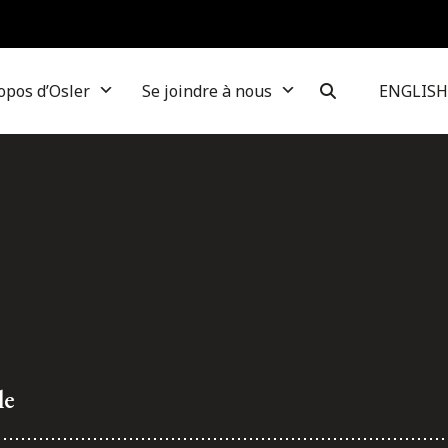
opos d’Osler
Se joindre à nous
ENGLISH
le