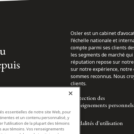
Osler est un cabinet d’avoca
l’échelle nationale et inter
du
compte parmi ses clients des
les segments de marché qui 
epuis
réputation repose sur notre 
sur notre expérience, notre
sommes reconnus. Nous croyo
clients.
Protection des
renseignements personnels
tés essentielles de notre site Web, pour
tinentes et un contenu personnalisé, y
Modalités d'utilisation
 l’utilisation de la plupart des témoins
ifs aux témoins. Vos renseignements