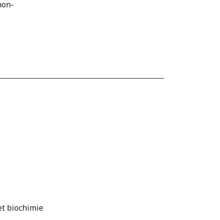
non-
et biochimie