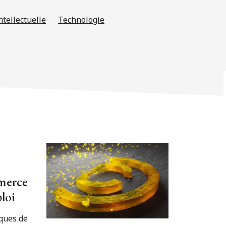
ntellectuelle
Technologie
merce
loi
ques de