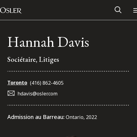
Main Navigation
Passer au contenu
Hannah Davis
Sociétaire, Litiges
Toronto
(416) 862-4605
hdavis@osler.com
Réseau des anciens d’Osler
Admission au Barreau:
Ontario, 2022
Contactez-nous