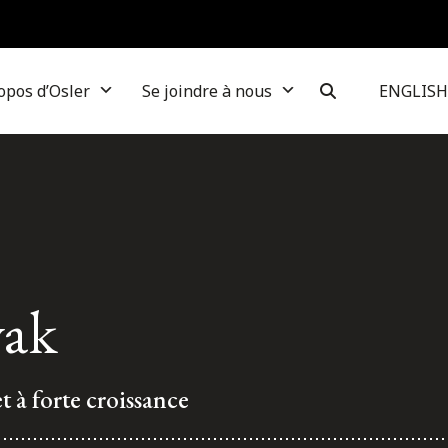
opos d’Osler
Se joindre à nous
ENGLISH
vak
t à forte croissance