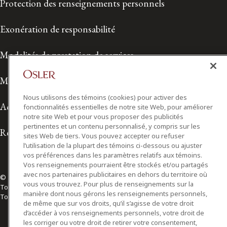
Protection des renseignements personnels
Exonération de responsabilité
Modalités de prestation de services
Modalités d'utilisation
Nous utilisons des témoins (cookies) pour activer des
Accessibilité
fonctionnalités essentielles de notre site Web, pour améliorer
notre site Web et pour vous proposer des publicités
pertinentes et un contenu personnalisé, y compris sur les
Relations avec les médias
sites Web de tiers. Vous pouvez accepter ou refuser
l’utilisation de la plupart des témoins ci-dessous ou ajuster
vos préférences dans les paramètres relatifs aux témoins.
Vos renseignements pourraient être stockés et/ou partagés
avec nos partenaires publicitaires en dehors du territoire où
© 2026 Osler, Hoskin & Harcourt S.E.N.C.R.L./s.r.l.
vous vous trouvez. Pour plus de renseignements sur la
Tous droits réservés
manière dont nous gérons les renseignements personnels,
Toronto | Montréal | Calgary | Vancouver | Ottawa | New York
de même que sur vos droits, qu’il s’agisse de votre droit
d’accéder à vos renseignements personnels, votre droit de
les corriger ou votre droit de retirer votre consentement,