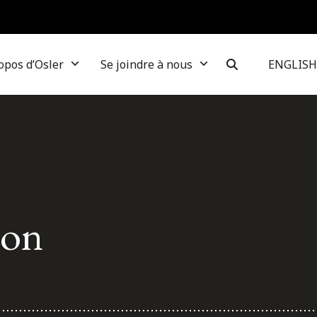
opos d’Osler
Se joindre à nous
ENGLISH
son