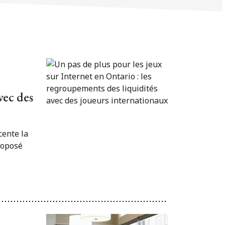
vec des
cente la
roposé