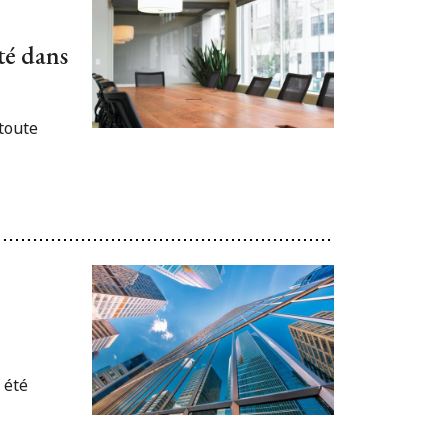
été dans
 toute
 été