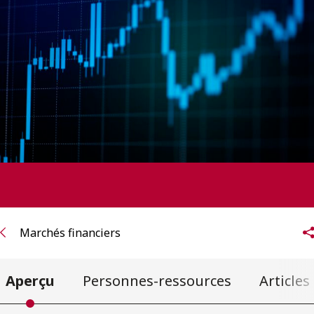
ENGLISH
S’abonner aux articles Osler
S’abonner
Marchés financiers
Aperçu
Personnes-ressources
Article