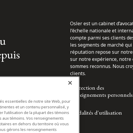
Osler est un cabinet d’avoca
l’échelle nationale et inter
du
compte parmi ses clients des
les segments de marché qui 
epuis
réputation repose sur notre 
sur notre expérience, notre
sommes reconnus. Nous croyo
clients.
Protection des
renseignements personnels
tés essentielles de notre site Web, pour
tinentes et un contenu personnalisé, y
Modalités d'utilisation
 l’utilisation de la plupart des témoins
ifs aux témoins. Vos renseignements
itaires en dehors du territoire où vous
nous gérons les renseignements