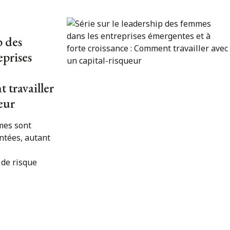
p des
eprises
 travailler
eur
mes sont
ntées, autant
 de risque