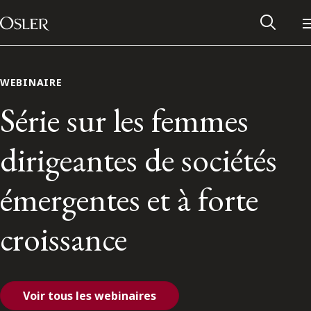
Main Navigation
Passer au contenu
WEBINAIRE
Série sur les femmes
dirigeantes de sociétés
émergentes et à forte
croissance
Réseau des anciens d’Osler
Contactez-nous
Voir tous les webinaires