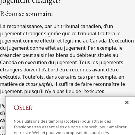
Réponse sommaire
La reconnaissance, par un tribunal canadien, d’un
jugement étranger signifie que ce tribunal traitera le
jugement comme effectif et légitime au Canada. L’exécution
du jugement donne effet au jugement. Par exemple, le
créancier peut saisir les biens du débiteur situés au
Canada en exécution du jugement. Tous les jugements
étrangers doivent d’abord être reconnus avant d’être
exécutés. Toutefois, dans certains cas (par exemple, en
matière de
chose jugée
), il suffira de faire reconnaître le
jugement, puisqu’il n’y a pas lieu de l’exécuter.
Pour exécuter un jugement, le tribunal canadien doit
d’abord le reconnaître. En règle générale, un tribunal
canadien reconnaîtra un jugement étranger s’il est
Nous utilisons des témoins (cookies) pour activer des
fonctionnalités essentielles de notre site Web, pour améliorer
définitif, si le tribunal qui l’a rendu était habilité à le
notre site Web et pour vous proposer des publicités
rendre selon les règles canadiennes sur le conflit de lois et