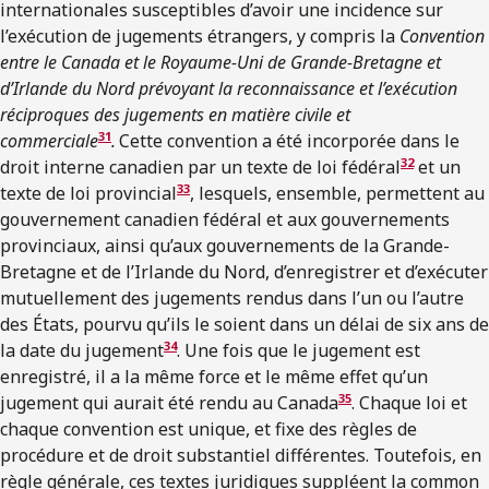
internationales susceptibles d’avoir une incidence sur
l’exécution de jugements étrangers, y compris la
Convention
entre le Canada et le Royaume-Uni de Grande-Bretagne et
d’Irlande du Nord prévoyant la reconnaissance et l’exécution
réciproques des jugements en matière civile et
31
commerciale
.
Cette convention a été incorporée dans le
32
droit interne canadien par un texte de loi fédéral
et un
33
texte de loi provincial
, lesquels, ensemble, permettent au
gouvernement canadien fédéral et aux gouvernements
provinciaux, ainsi qu’aux gouvernements de la Grande-
Bretagne et de l’Irlande du Nord, d’enregistrer et d’exécuter
mutuellement des jugements rendus dans l’un ou l’autre
des États, pourvu qu’ils le soient dans un délai de six ans de
34
la date du jugement
. Une fois que le jugement est
enregistré, il a la même force et le même effet qu’un
35
jugement qui aurait été rendu au Canada
. Chaque loi et
chaque convention est unique, et fixe des règles de
procédure et de droit substantiel différentes. Toutefois, en
règle générale, ces textes juridiques suppléent la common