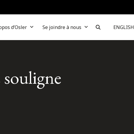
opos d’Osler
Se joindre à nous
ENGLISH
 souligne