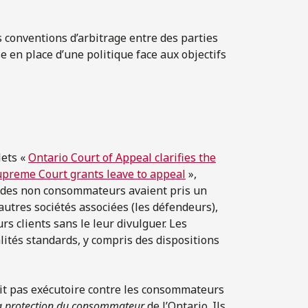
es conventions d’arbitrage entre des parties
e en place d’une politique face aux objectifs
lets «
Ontario Court of Appeal clarifies the
preme Court grants leave to appeal
»,
 des non consommateurs avaient pris un
autres sociétés associées (les défendeurs),
rs clients sans le leur divulguer. Les
ités standards, y compris des dispositions
ait pas exécutoire contre les consommateurs
la protection du consommateur
de l’Ontario. Ils