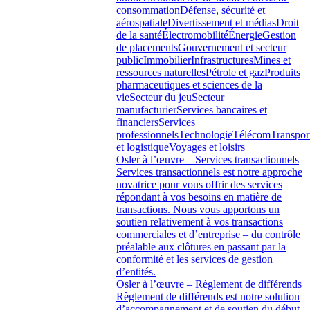
consommation
Défense, sécurité et
aérospatiale
Divertissement et médias
Droit
de la santé
Électromobilité
Énergie
Gestion
de placements
Gouvernement et secteur
public
Immobilier
Infrastructures
Mines et
ressources naturelles
Pétrole et gaz
Produits
pharmaceutiques et sciences de la
vie
Secteur du jeu
Secteur
manufacturier
Services bancaires et
financiers
Services
professionnels
Technologie
Télécom
Transpor
et logistique
Voyages et loisirs
Osler à l’œuvre – Services transactionnels
Services transactionnels est notre approche
novatrice pour vous offrir des services
répondant à vos besoins en matière de
transactions. Nous vous apportons un
soutien relativement à vos transactions
commerciales et d’entreprise – du contrôle
préalable aux clôtures en passant par la
conformité et les services de gestion
d’entités.
Osler à l’œuvre – Règlement de différends
Règlement de différends est notre solution
d’accompagnement et de soutien du début