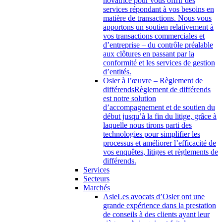
novatrice pour vous offrir des
services répondant à vos besoins en
matière de transactions. Nous vous
apportons un soutien relativement à
vos transactions commerciales et
d’entreprise – du contrôle préalable
aux clôtures en passant par la
conformité et les services de gestion
d’entités.
Osler à l’œuvre – Règlement de
différends
Règlement de différends
est notre solution
d’accompagnement et de soutien du
début jusqu’à la fin du litige, grâce à
laquelle nous tirons parti des
technologies pour simplifier les
processus et améliorer l’efficacité de
vos enquêtes, litiges et règlements de
différends.
Services
Secteurs
Marchés
Asie
Les avocats d’Osler ont une
grande expérience dans la prestation
de conseils à des clients ayant leur