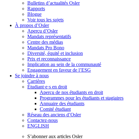
Bulletins d’actualités Osler
Rapports
Blogue
Voir tous les sujets
À propos d’Osler
Aperçu d’Osler
Mandats représentatifs
Centre des médias
Mandats Pro Bono
Diversité, équité et inclusion
Prix ​​et reconnaissance
Implication au sein de la communauté
Engagement en faveur de l’ESG
Se joindre à nous
Carrières
Étudiant·e·s en droit
Aperçu de nos étudiants en droit
Programmes pour les étudiants et stagiaires
Annuaire des étudiants
Comité étudiant
Réseau des anciens d’Osler
Contactez-nous
ENGLISH
S’abonner aux articles Osler