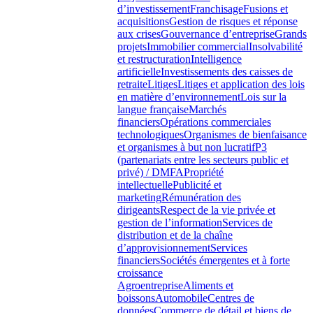
d’investissement
Franchisage
Fusions et
acquisitions
Gestion de risques et réponse
aux crises
Gouvernance d’entreprise
Grands
projets
Immobilier commercial
Insolvabilité
et restructuration
Intelligence
artificielle
Investissements des caisses de
retraite
Litiges
Litiges et application des lois
en matière d’environnement
Lois sur la
langue française
Marchés
financiers
Opérations commerciales
technologiques
Organismes de bienfaisance
et organismes à but non lucratif
P3
(partenariats entre les secteurs public et
privé) / DMFA
Propriété
intellectuelle
Publicité et
marketing
Rémunération des
dirigeants
Respect de la vie privée et
gestion de l’information
Services de
distribution et de la chaîne
d’approvisionnement
Services
financiers
Sociétés émergentes et à forte
croissance
Agroentreprise
Aliments et
boissons
Automobile
Centres de
données
Commerce de détail et biens de