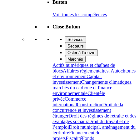
Button
Voir toutes les compétences
Close Button
Services
Secteurs
Osler à l’œuvre
Marchés
Actifs numériques et chaînes de
blocs
Affaires réglementaires, Autochtones
et environnement
Capital-
investissement
Changements climatiques,
marchés du carbone et finance
environnementale
Clientèle
privée
Commerce
international
Construction
Droit de la
concurrence et investissement
étranger
Droit des régimes de retraite et des
avantages sociaux
Droit du travail et de
l’emploi
Droit municipal, aménagement du
territoire
Financement de
projets
Fiscalité
Fonds