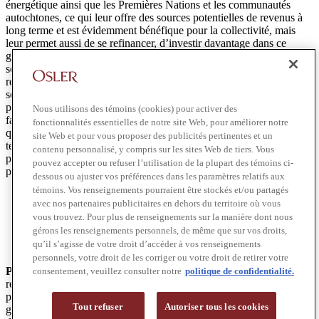
énergétique ainsi que les Premières Nations et les communautés
autochtones, ce qui leur offre des sources potentielles de revenus à
long terme et est évidemment bénéfique pour la collectivité, mais
leur permet aussi de se refinancer, d’investir davantage dans ce
genre de projets et de renforcer leur capacité à y prendre part. Nous
sommes passés presque exclusivement d’un modèle sur les
répercussions et les avantages à un modèle où les Premières Nations
se voient offrir un certain pourcentage de participation dans un
projet et peuvent avoir une influence directe et significative sur la
Nous utilisons des témoins (cookies) pour activer des
façon dont le projet est géré, particulièrement en ce qui concerne les
fonctionnalités essentielles de notre site Web, pour améliorer notre
questions de durabilité environnementale et culturelle. En même
site Web et pour vous proposer des publicités pertinentes et un
temps, le promoteur du projet bénéficie d’une certitude, d’un bon
contenu personnalisé, y compris sur les sites Web de tiers. Vous
partenaire et d’une relation beaucoup moins conflictuelle que par le
pouvez accepter ou refuser l’utilisation de la plupart des témoins ci-
passé.
dessous ou ajuster vos préférences dans les paramètres relatifs aux
témoins. Vos renseignements pourraient être stockés et/ou partagés
Je pense que tout projet d’infrastructure énergétique
avec nos partenaires publicitaires en dehors du territoire où vous
doit désormais s’associer de façon équitable avec les
vous trouvez. Pour plus de renseignements sur la manière dont nous
Premières Nations et les communautés autochtones qui
gérons les renseignements personnels, de même que sur vos droits,
sont touchées par le projet, et peut-être même plus
qu’il s’agisse de votre droit d’accéder à vos renseignements
éloignées.
personnels, votre droit de les corriger ou votre droit de retirer votre
Paula :
J’ai beaucoup de clients qui parlent de l’importance de la
consentement, veuillez consulter notre
politique de confidentialité.
réconciliation et du fait qu’ils cherchent vraiment à établir des
partenariats dans le cadre de leur soutien à la réconciliation avec les
Tout refuser
Autoriser tous les cookies
groupes autochtones. Bon nombre d’entreprises s’intéressent