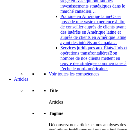
siège en Asie qui ont fait des
investissements stratégiques dans le
marché canadien…
Pratique en Amérique latine
Osler
possède une vaste expérience à titre
de conseiller auprès de clients ayant
des intérêts en Amérique latine et
auprès de clients en Amérique latine
ayant des intérêts au Canada…
Services juridiques aux États-Unis et
opérations transfrontalières
Bon
nombre de nos clients mettent en
œuvre des stratégies commerciales à
l’échelle nord-américaine.
Voir toutes les compétences
Articles
Title
Articles
Tagline
Découvrez nos articles et nos analyses des
évolutions juridiques qui ont une incidence