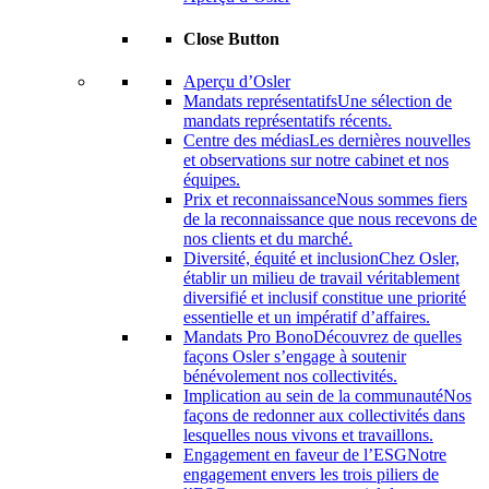
Close Button
Aperçu d’Osler
Mandats représentatifs
Une sélection de
mandats représentatifs récents.
Centre des médias
Les dernières nouvelles
et observations sur notre cabinet et nos
équipes.
Prix ​​et reconnaissance
Nous sommes fiers
de la reconnaissance que nous recevons de
nos clients et du marché.
Diversité, équité et inclusion
Chez Osler,
établir un milieu de travail véritablement
diversifié et inclusif constitue une priorité
essentielle et un impératif d’affaires.
Mandats Pro Bono
Découvrez de quelles
façons Osler s’engage à soutenir
bénévolement nos collectivités.
Implication au sein de la communauté
Nos
façons de redonner aux collectivités dans
lesquelles nous vivons et travaillons.
Engagement en faveur de l’ESG
Notre
engagement envers les trois piliers de