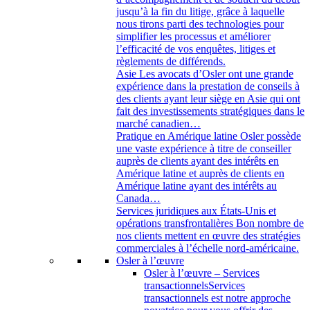
jusqu’à la fin du litige, grâce à laquelle
nous tirons parti des technologies pour
simplifier les processus et améliorer
l’efficacité de vos enquêtes, litiges et
règlements de différends.
Asie
Les avocats d’Osler ont une grande
expérience dans la prestation de conseils à
des clients ayant leur siège en Asie qui ont
fait des investissements stratégiques dans le
marché canadien…
Pratique en Amérique latine
Osler possède
une vaste expérience à titre de conseiller
auprès de clients ayant des intérêts en
Amérique latine et auprès de clients en
Amérique latine ayant des intérêts au
Canada…
Services juridiques aux États-Unis et
opérations transfrontalières
Bon nombre de
nos clients mettent en œuvre des stratégies
commerciales à l’échelle nord-américaine.
Osler à l’œuvre
Osler à l’œuvre – Services
transactionnels
Services
transactionnels est notre approche