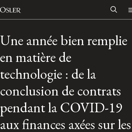
Main Navigation
Passer au contenu
Une année bien remplie
en matière de
technologie : de la
conclusion de contrats
pendant la COVID-19
Réseau des anciens d’Osler
aux finances axées sur les
Contactez-nous