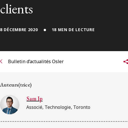
ENGLISH
clients
S’abonner aux articles Osler
8 DÉCEMBRE 2020
18 MIN DE LECTURE
S’abonner
Bulletin d’actualités Osler
Auteurs(trice)
Sam Ip
Associé, Technologie, Toronto