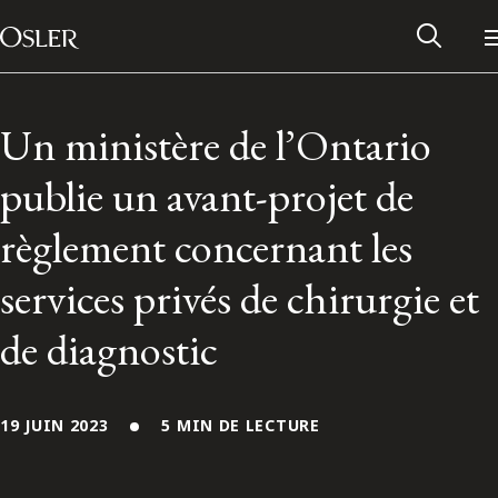
Main Navigation
Passer au contenu
Un ministère de l’Ontario
publie un avant-projet de
règlement concernant les
services privés de chirurgie et
de diagnostic
Réseau des anciens d’Osler
19 JUIN 2023
5 MIN DE LECTURE
Contactez-nous