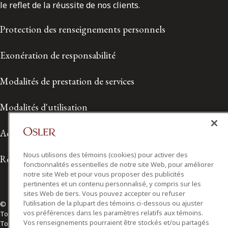
le reflet de la réussite de nos clients.
Protection des renseignements personnels
Exonération de responsabilité
Modalités de prestation de services
Modalités d'utilisation
Accessibilité
Nous utilisons des témoins (cookies) pour activer des
Relations avec les médias
fonctionnalités essentielles de notre site Web, pour améliorer
notre site Web et pour vous proposer des publicités
pertinentes et un contenu personnalisé, y compris sur les
sites Web de tiers. Vous pouvez accepter ou refuser
l’utilisation de la plupart des témoins ci-dessous ou ajuster
© 2026 Osler, Hoskin & Harcourt S.E.N.C.R.L./s.r.l.
vos préférences dans les paramètres relatifs aux témoins.
Tous droits réservés
Vos renseignements pourraient être stockés et/ou partagés
Toronto | Montréal | Calgary | Vancouver | Ottawa | New York