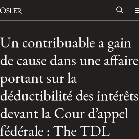
Main Navigation
Passer au contenu
Un contribuable a gain
de cause dans une affaire
portant sur la
déductibilité des intérêts
devant la Cour d’appel
Réseau des anciens d’Osler
fédérale : The TDL
Contactez-nous