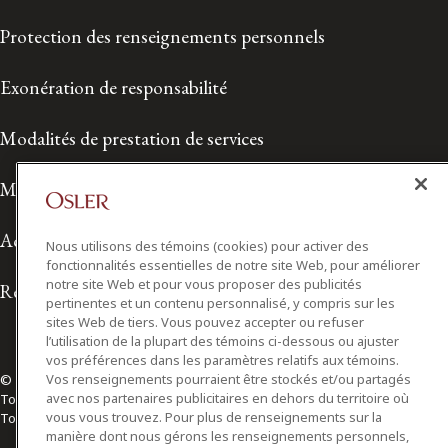
Protection des renseignements personnels
Exonération de responsabilité
Modalités de prestation de services
Modalités d'utilisation
Accessibilité
Nous utilisons des témoins (cookies) pour activer des
fonctionnalités essentielles de notre site Web, pour améliorer
notre site Web et pour vous proposer des publicités
Relations avec les médias
pertinentes et un contenu personnalisé, y compris sur les
sites Web de tiers. Vous pouvez accepter ou refuser
l’utilisation de la plupart des témoins ci-dessous ou ajuster
vos préférences dans les paramètres relatifs aux témoins.
Vos renseignements pourraient être stockés et/ou partagés
© 2026 Osler, Hoskin & Harcourt S.E.N.C.R.L./s.r.l.
avec nos partenaires publicitaires en dehors du territoire où
Tous droits réservés
vous vous trouvez. Pour plus de renseignements sur la
Toronto | Montréal | Calgary | Vancouver | Ottawa | New York
manière dont nous gérons les renseignements personnels,