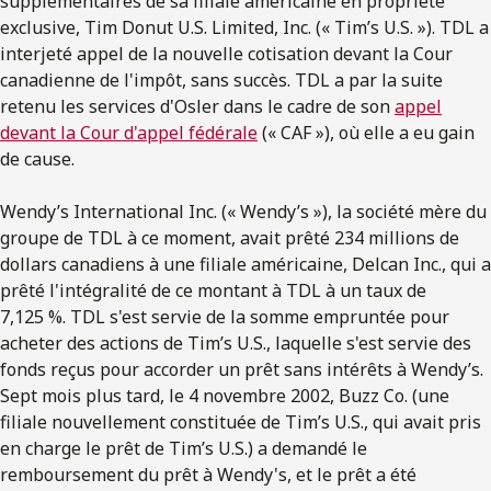
supplémentaires de sa filiale américaine en propriété
exclusive, Tim Donut U.S. Limited, Inc. (« Tim’s U.S. »). TDL a
interjeté appel de la nouvelle cotisation devant la Cour
canadienne de l'impôt, sans succès. TDL a par la suite
retenu les services d'Osler dans le cadre de son
appel
devant la Cour d'appel fédérale
(« CAF »), où elle a eu gain
de cause.
Wendy’s International Inc. (« Wendy’s »), la société mère du
groupe de TDL à ce moment, avait prêté 234 millions de
dollars canadiens à une filiale américaine, Delcan Inc., qui a
prêté l'intégralité de ce montant à TDL à un taux de
7,125 %. TDL s'est servie de la somme empruntée pour
acheter des actions de Tim’s U.S., laquelle s'est servie des
fonds reçus pour accorder un prêt sans intérêts à Wendy’s.
Sept mois plus tard, le 4 novembre 2002, Buzz Co. (une
filiale nouvellement constituée de Tim’s U.S., qui avait pris
en charge le prêt de Tim’s U.S.) a demandé le
remboursement du prêt à Wendy's, et le prêt a été