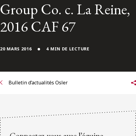
ENGLISH
Group Co. c. La Reine,
2016 CAF 67
S’abonner aux articles Osler
S’abonner
20 MARS 2016
4 MIN DE LECTURE
Bulletin d’actualités Osler
Connectez-vous avec l’équipe