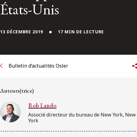
ENGLISH
États-Unis
S’abonner aux articles Osler
13 DÉCEMBRE 2019
17 MIN DE LECTURE
S’abonner
Bulletin d’actualités Osler
Auteurs(trice)
Rob Lando
Associé directeur du bureau de New York, New
York