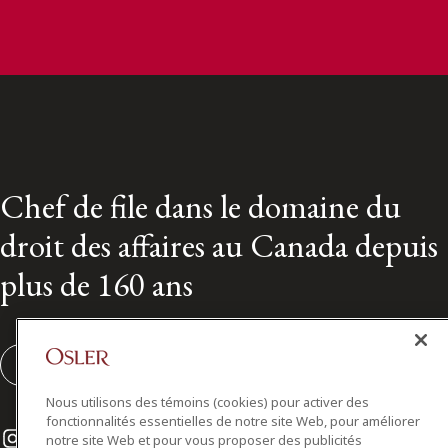
Chef de file dans le domaine du
droit des affaires au Canada depuis
plus de 160 ans
S'abonner
Nous utilisons des témoins (cookies) pour activer des
fonctionnalités essentielles de notre site Web, pour améliorer
Instagram
Twitter
LinkedIn
notre site Web et pour vous proposer des publicités