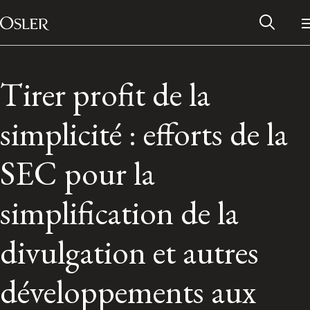
Main Navigation
Passer au contenu
Tirer profit de la
simplicité : efforts de la
SEC pour la
simplification de la
divulgation et autres
Réseau des anciens d’Osler
développements aux
Contactez-nous