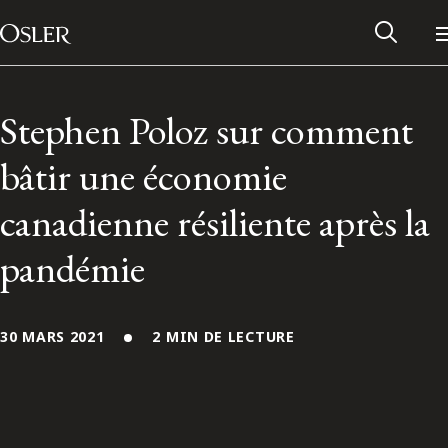
Main Navigation
Passer au contenu
Stephen Poloz sur comment
bâtir une économie
canadienne résiliente après la
pandémie
30 MARS 2021
2 MIN DE LECTURE
Réseau des anciens d’Osler
Contactez-nous