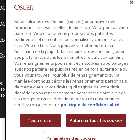
Modalités de prestation de services
Nous utilisons des témoins (cookies) pour activer des
Modalités d'utilisation
fonctionnalités essentielles de notre site Web, pour améliorer
notre site Web et pour vous proposer des publicités
Accessibilité
pertinentes et un contenu personnalisé, y compris sur les
sites Web de tiers. Vous pouvez accepter ou refuser
l’utilisation de la plupart des témoins ci-dessous ou ajuster
Relations avec les médias
vos préférences dans les paramètres relatifs aux témoins.
Vos renseignements pourraient être stockés et/ou partagés
avec nos partenaires publicitaires en dehors du territoire où
vous vous trouvez. Pour plus de renseignements sur la
manière dont nous gérons les renseignements personnels,
© 2026 Osler, Hoskin & Harcourt S.E.N.C.R.L./s.r.l.
de même que sur vos droits, qu’il s’agisse de votre droit
Tous droits réservés
d’accéder à vos renseignements personnels, votre droit de
Toronto | Montréal | Calgary | Vancouver | Ottawa | New York
les corriger ou votre droit de retirer votre consentement,
veuillez consulter notre
politique de confidentialité.
Tout refuser
Autoriser tous les cookies
Paramètres des cookies