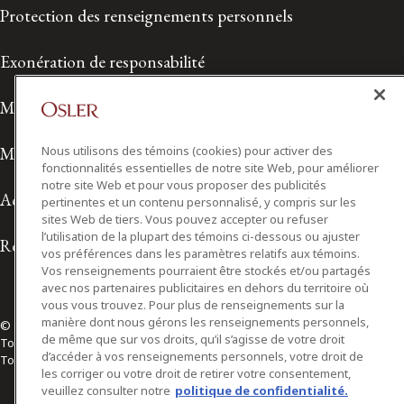
Protection des renseignements personnels
Exonération de responsabilité
Modalités de prestation de services
Modalités d'utilisation
Nous utilisons des témoins (cookies) pour activer des
fonctionnalités essentielles de notre site Web, pour améliorer
notre site Web et pour vous proposer des publicités
Accessibilité
pertinentes et un contenu personnalisé, y compris sur les
sites Web de tiers. Vous pouvez accepter ou refuser
l’utilisation de la plupart des témoins ci-dessous ou ajuster
Relations avec les médias
vos préférences dans les paramètres relatifs aux témoins.
Vos renseignements pourraient être stockés et/ou partagés
avec nos partenaires publicitaires en dehors du territoire où
vous vous trouvez. Pour plus de renseignements sur la
manière dont nous gérons les renseignements personnels,
© 2026 Osler, Hoskin & Harcourt S.E.N.C.R.L./s.r.l.
de même que sur vos droits, qu’il s’agisse de votre droit
Tous droits réservés
d’accéder à vos renseignements personnels, votre droit de
Toronto | Montréal | Calgary | Vancouver | Ottawa | New York
les corriger ou votre droit de retirer votre consentement,
veuillez consulter notre
politique de confidentialité.