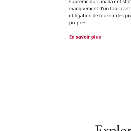
suprême du Canada ont stat
manquement d’un fabricant
obligation de fournir des pr
propres...
En savoir plus
Explor