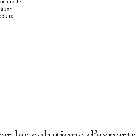
ué que le
 à son
oduits
er les solutions d’experts