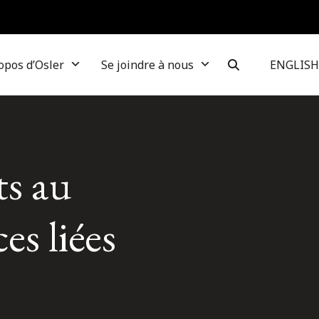
opos d’Osler
Se joindre à nous
ENGLISH
s au
es liées