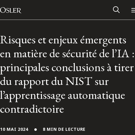
Main Navigation
Passer au contenu
Risques et enjeux émergents
en matière de sécurité de l’IA :
principales conclusions à tirer
du rapport du NIST sur
l’apprentissage automatique
contradictoire
Réseau des anciens d’Osler
Contactez-nous
10 MAI 2024
8 MIN DE LECTURE