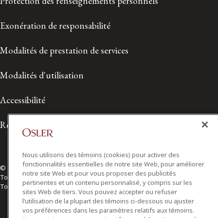
Protection des renseignements personnels
Exonération de responsabilité
Modalités de prestation de services
Modalités d'utilisation
Accessibilité
Relations avec les médias
Nous utilisons des témoins (cookies) pour activer des
fonctionnalités essentielles de notre site Web, pour améliorer
© 2026 Osler, Hoskin & Harcourt S.E.N.C.R.L./s.r.l.
notre site Web et pour vous proposer des publicités
Tous droits réservés
pertinentes et un contenu personnalisé, y compris sur les
Toronto | Montréal | Calgary | Vancouver | Ottawa | New York
sites Web de tiers. Vous pouvez accepter ou refuser
l’utilisation de la plupart des témoins ci-dessous ou ajuster
vos préférences dans les paramètres relatifs aux témoins.