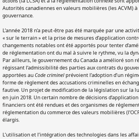
actions
(la LCSA) et à la réglementation connexe sont appor
Autorités canadiennes en valeurs mobilières (les ACVM) à l
gouvernance.
L’année 2018 n’a peut-être pas été marquée par une activit
« sur le terrain » et la prise de mesures d’application cont
changements notables ont été apportés pour tenter d’amél
de réglementation ont du mal à suivre le rythme, vu la d
Par ailleurs, le gouvernement du Canada a amélioré son rég
régissant l’admissibilité des parties aux contrats du gouv
apportées au
Code criminel
prévoient l’adoption d’un régim
forme de règlement des accusations criminelles en échange
fautive. Un projet de modification de la législation sur la 
en juin 2018. Un certain nombre de décisions d’applicatio
financiers ont été rendues et des organismes de régleme
réglementation du commerce des valeurs mobilières (l’OCR
élargis.
L’utilisation et l’intégration des technologies dans les aff