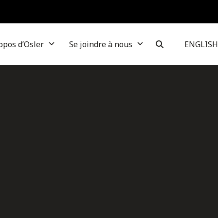
opos d’Osler
Se joindre à nous
ENGLISH