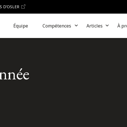
S D’OSLER
Équipe
Compétences
Articles
À pr
année