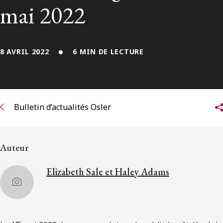
ENGLISH
mai 2022
S’abonner aux articles Osler
8 AVRIL 2022
6 MIN DE LECTURE
S’abonner
Bulletin d’actualités Osler
Auteur
Elizabeth Sale et Haley Adams
er