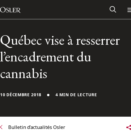
Main Navigation
Passer au contenu
Québec vise à resserrer
l’encadrement du
cannabis
10 DÉCEMBRE 2018
4 MIN DE LECTURE
Réseau des anciens d’Osler
Contactez-nous
Bulletin d’actualités Osler