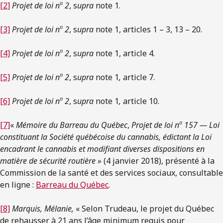
o
[2]
Projet de loi n
2
, s
upra
note 1.
o
[3]
Projet de loi n
2
, s
upra
note 1, articles 1 – 3, 13 – 20.
o
[4]
Projet de loi n
2
, s
upra
note 1, article 4.
o
[5]
Projet de loi n
2
, s
upra
note 1
,
article 7.
o
[6]
Projet de loi n
2
, s
upra
note 1
,
article 10.
o
[7]
«
Mémoire du Barreau du Québec
,
Projet de loi n
157 — Loi
constituant la Société québécoise du cannabis, édictant la Loi
encadrant le cannabis et modifiant diverses dispositions en
matière de sécurité routière »
(4 janvier 2018), présenté à la
Commission de la santé et des services sociaux, consultable
en ligne :
Barreau du Québec
.
[8]
Marquis, Mélanie,
« Selon Trudeau, le projet du Québec
de rehausser à 21 ans l’âge minimum requis pour