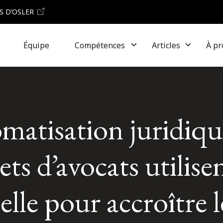
S D’OSLER
Équipe
Compétences
Articles
À pr
omatisation juridiqu
s d’avocats utilise
cielle pour accroître 