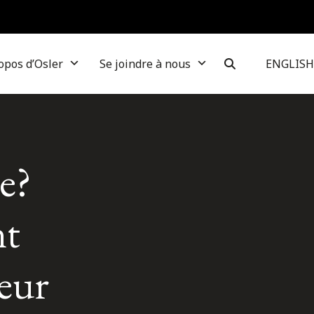
opos d’Osler
Se joindre à nous
ENGLISH
e?
nt
leur