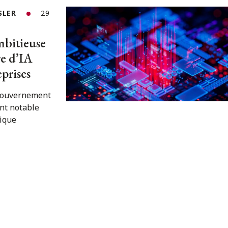
SLER
29
mbitieuse
e d’IA
eprises
 gouvernement
nt notable
tique