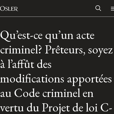
Main Navigation
Passer au contenu
Qu’est-ce qu’un acte
criminel? Prêteurs, soyez
à l’affût des
modifications apportées
au Code criminel en
Réseau des anciens d’Osler
vertu du Projet de loi C-
Contactez-nous