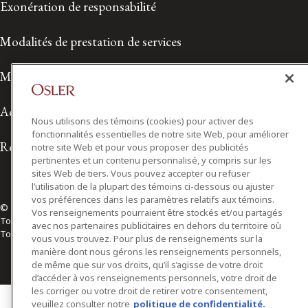
Exonération de responsabilité
Modalités de prestation de services
Modalités d'utilisation
Accessibilité
Nous utilisons des témoins (cookies) pour activer des
fonctionnalités essentielles de notre site Web, pour améliorer
Relations avec les médias
notre site Web et pour vous proposer des publicités
pertinentes et un contenu personnalisé, y compris sur les
sites Web de tiers. Vous pouvez accepter ou refuser
l’utilisation de la plupart des témoins ci-dessous ou ajuster
vos préférences dans les paramètres relatifs aux témoins.
© 2026 Osler, Hoskin & Harcourt S.E.N.C.R.L./s.r.l.
Vos renseignements pourraient être stockés et/ou partagés
Tous droits réservés
avec nos partenaires publicitaires en dehors du territoire où
Toronto | Montréal | Calgary | Vancouver | Ottawa | New York
vous vous trouvez. Pour plus de renseignements sur la
manière dont nous gérons les renseignements personnels,
de même que sur vos droits, qu’il s’agisse de votre droit
d’accéder à vos renseignements personnels, votre droit de
les corriger ou votre droit de retirer votre consentement,
veuillez consulter notre
politique de confidentialité.