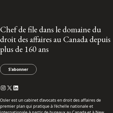
Chef de file dans le domaine du
droit des affaires au Canada depuis
plus de 160 ans
S'abonner
Instagram
Twitter
LinkedIn
Osler est un cabinet d’avocats en droit des affaires de
premier plan qui pratique à l’échelle nationale et
internationale à partir de bureaux au Canada et à New