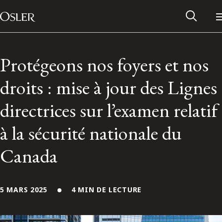
Main Navigation
Passer au contenu
Protégeons nos foyers et nos
droits : mise à jour des Lignes
directrices sur l’examen relatif
à la sécurité nationale du
Canada
Réseau des anciens d’Osler
5 MARS 2025
4 MIN DE LECTURE
Contactez-nous