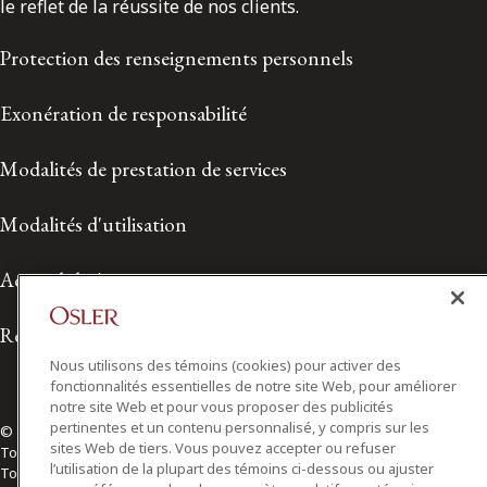
le reflet de la réussite de nos clients.
Protection des renseignements personnels
Exonération de responsabilité
Modalités de prestation de services
Modalités d'utilisation
Accessibilité
Relations avec les médias
Nous utilisons des témoins (cookies) pour activer des
fonctionnalités essentielles de notre site Web, pour améliorer
notre site Web et pour vous proposer des publicités
pertinentes et un contenu personnalisé, y compris sur les
© 2026 Osler, Hoskin & Harcourt S.E.N.C.R.L./s.r.l.
sites Web de tiers. Vous pouvez accepter ou refuser
Tous droits réservés
l’utilisation de la plupart des témoins ci-dessous ou ajuster
Toronto | Montréal | Calgary | Vancouver | Ottawa | New York