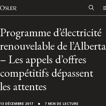
Main Navigation
Passer au contenu
Programme d’électricité
renouvelable de l’Alberta
– Les appels d’offres
compétitifs dépassent
les attentes
Réseau des anciens d’Osler
Contactez-nous
13 DÉCEMBRE 2017
7 MIN DE LECTURE