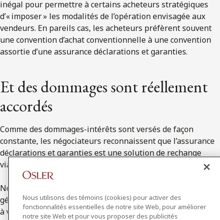
inégal pour permettre à certains acheteurs stratégiques
d’« imposer » les modalités de l’opération envisagée aux
vendeurs. En pareils cas, les acheteurs préfèrent souvent
une convention d’achat conventionnelle à une convention
assortie d’une assurance déclarations et garanties.
Et des dommages sont réellement
accordés
Comme des dommages-intérêts sont versés de façon
constante, les négociateurs reconnaissent que l’assurance
déclarations et garanties est une solution de rechange
viable en matière de dédommagement par le vendeur.
Nous croyons que, contrairement au vendeur moyen qui n’a
Nous utilisons des témoins (cookies) pour activer des
généralement peu ou pas d’intérêt sur le plan commercial
fonctionnalités essentielles de notre site Web, pour améliorer
à verser des dommages-intérêts ou à réagir de façon calme
notre site Web et pour vous proposer des publicités