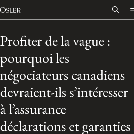
Main Navigation
Passer au contenu
Profiter de la vague :
pourquoi les
négociateurs canadiens
devraient-ils s’intéresser
à l’assurance
Réseau des anciens d’Osler
déclarations et garanties
Contactez-nous