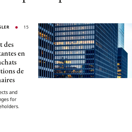
SLER
15
 des
tantes en
achats
ations de
aires
ects and
nges for
eholders.