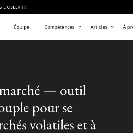
S D’OSLER
Équipe
Compétences
Articles
À pr
 marché — outil
ouple pour se
chés volatiles et à