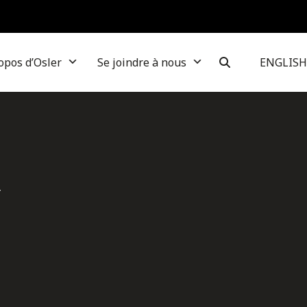
opos d’Osler
Se joindre à nous
ENGLISH
d