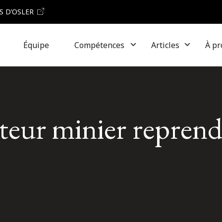
S D’OSLER
Équipe
Compétences
Articles
À pr
teur minier repren