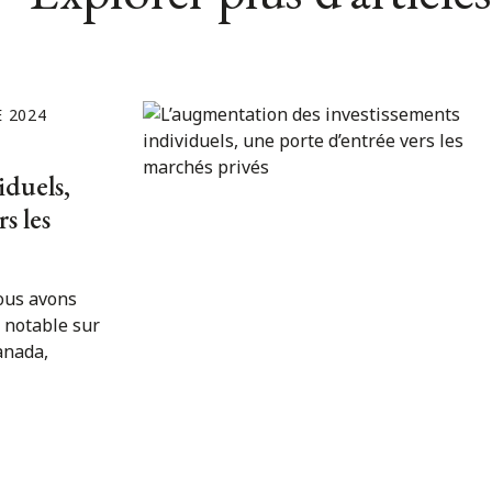
 2024
iduels,
s les
ous avons
 notable sur
anada,