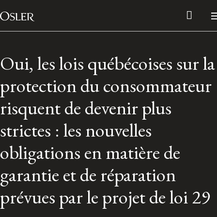
Main Navigation
Passer au contenu
Oui, les lois québécoises sur la
protection du consommateur
risquent de devenir plus
strictes : les nouvelles
obligations en matière de
garantie et de réparation
Réseau des anciens d’Osler
prévues par le projet de loi 29
Contactez-nous