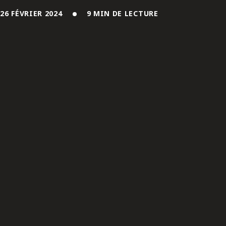
ENGLISH
26 FÉVRIER 2024
9 MIN DE LECTURE
S’abonner aux articles Osler
S’abonner