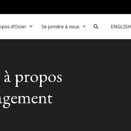
opos d’Osler
Se joindre à nous
ENGLISH
r à propos
nagement