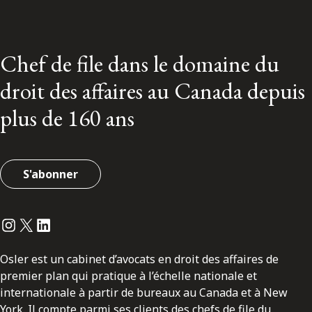
Chef de file dans le domaine du
droit des affaires au Canada depuis
plus de 160 ans
S'abonner
Instagram
Twitter
LinkedIn
Osler est un cabinet d’avocats en droit des affaires de
premier plan qui pratique à l’échelle nationale et
internationale à partir de bureaux au Canada et à New
York. Il compte parmi ses clients des chefs de file du