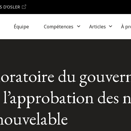
S D’OSLER
Équipe
Compétences
Articles
À pr
 moratoire du gouve
 à l’approbation des
enouvelable