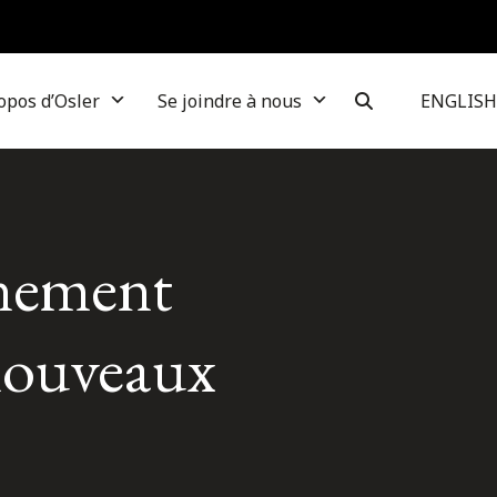
opos d’Osler
Se joindre à nous
ENGLISH
rnement
 nouveaux