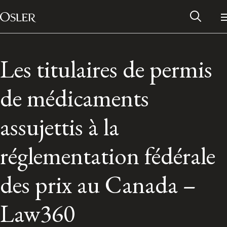
Main Navigation
Passer au contenu
Les titulaires de permis
de médicaments
assujettis à la
réglementation fédérale
des prix au Canada –
Réseau des anciens d’Osler
Law360
Contactez-nous