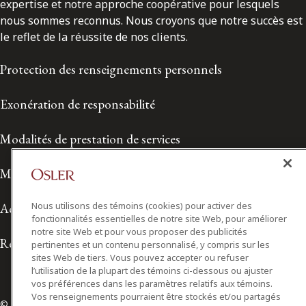
expertise et notre approche coopérative pour lesquels
nous sommes reconnus. Nous croyons que notre succès est
le reflet de la réussite de nos clients.
Protection des renseignements personnels
Exonération de responsabilité
Modalités de prestation de services
Modalités d'utilisation
Nous utilisons des témoins (cookies) pour activer des
Accessibilité
fonctionnalités essentielles de notre site Web, pour améliorer
notre site Web et pour vous proposer des publicités
Relations avec les médias
pertinentes et un contenu personnalisé, y compris sur les
sites Web de tiers. Vous pouvez accepter ou refuser
l’utilisation de la plupart des témoins ci-dessous ou ajuster
vos préférences dans les paramètres relatifs aux témoins.
Vos renseignements pourraient être stockés et/ou partagés
© 2026 Osler, Hoskin & Harcourt S.E.N.C.R.L./s.r.l.