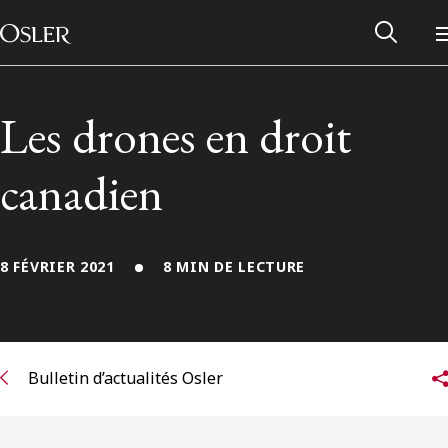
Main Navigation
Passer au contenu
Les drones en droit
canadien
8 FÉVRIER 2021
8 MIN DE LECTURE
Réseau des anciens d’Osler
Bulletin d’actualités Osler
Contactez-nous