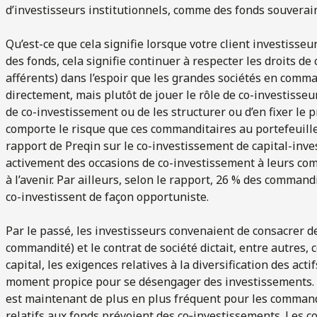
d’investisseurs institutionnels, comme des fonds souverain
Qu’est-ce que cela signifie lorsque votre client investisse
des fonds, cela signifie continuer à respecter les droits de 
afférents) dans l’espoir que les grandes sociétés en comma
directement, mais plutôt de jouer le rôle de co-investisseur 
de co-investissement ou de les structurer ou d’en fixer l
comporte le risque que ces commanditaires au portefeuille 
rapport de Preqin sur le co-investissement de capital-inv
activement des occasions de co-investissement à leurs com
à l’avenir. Par ailleurs, selon le rapport, 26 % des comman
co-investissent de façon opportuniste.
Par le passé, les investisseurs convenaient de consacrer d
commandité) et le contrat de société dictait, entre autres
capital, les exigences relatives à la diversification des actif
moment propice pour se désengager des investissements. Bi
est maintenant de plus en plus fréquent pour les comman
relatifs aux fonds prévoient des co‑investissements. Les 