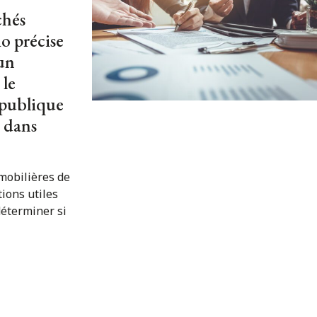
chés
io précise
 un
 le
 publique
e dans
mobilières de
tions utiles
déterminer si