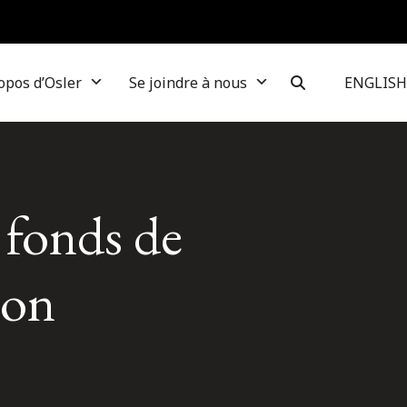
opos d’Osler
Se joindre à nous
ENGLISH
 fonds de
bon